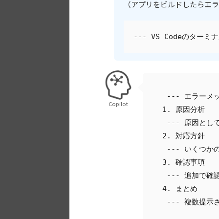
（アプリをビルドしたらエラ
--- VS Codeのター
 --- エラー
Copilot
1. 原因分析
 --- 原因と
2. 対応方針
 --- いくつ
3. 確認事項
 --- 追加で
4. まとめ
 --- 複数提