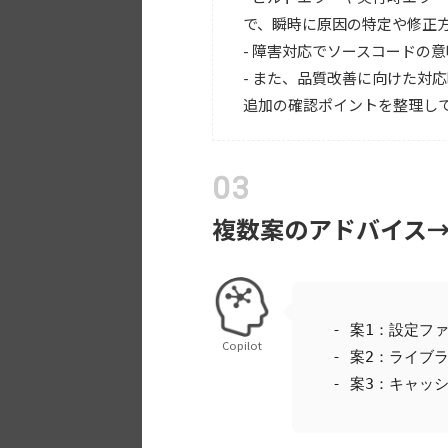
で、瞬時に原因の特定や修正
- 障害対応でソースコードの
- また、品質改善に向けた対
追加の確認ポイントを整理し
複数案のアドバイス
- 案1：設定フ
Copilot
- 案2：ライブ
- 案3：キャッ