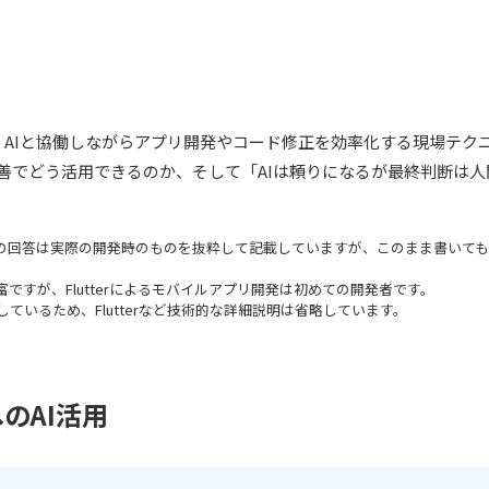
、AIと協働しながらアプリ開発やコード修正を効率化する現場テク
改善でどう活用できるのか、そして「AIは頼りになるが最終判断は
pilotの回答は実際の開発時のものを抜粋して記載していますが、このまま書い
富ですが、Flutterによるモバイルアプリ開発は初めての開発者です。
ているため、Flutterなど技術的な詳細説明は省略しています。
のAI活用