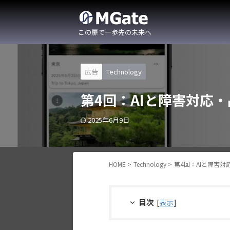
この扉で一歩先の未来へ
広告
Technology
第4回：AIと障害対応
2025年6月9日
HOME
>
Technology
>
第4回：AIと障害
目次
[
表示
]