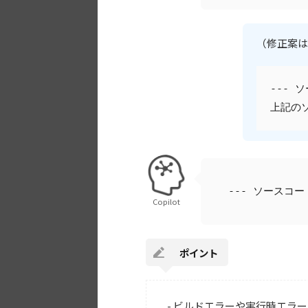
（修正案は
--- 
上記の
--- ソースコ
Copilot
ポイント
- ビルドエラーや実行時エラ